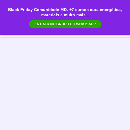
Ir
Black Friday Comunidade MD: +7 cursos cura energética,
para
materiais e muito mais...
Mai
o
ENTRAR NO GRUPO DO WHATSAPP
conteúdo
Men