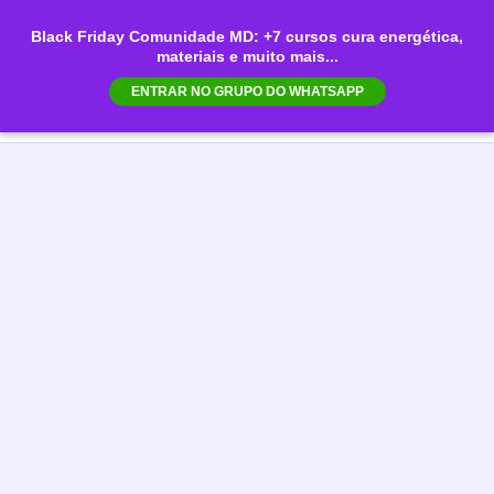
Ir
Black Friday Comunidade MD: +7 cursos cura energética,
para
materiais e muito mais...
Mai
o
ENTRAR NO GRUPO DO WHATSAPP
conteúdo
Men