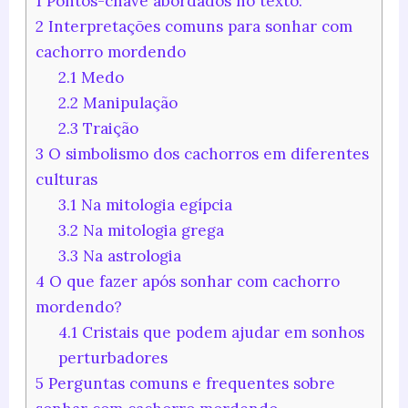
1
Pontos-chave abordados no texto:
2
Interpretações comuns para sonhar com
cachorro mordendo
2.1
Medo
2.2
Manipulação
2.3
Traição
3
O simbolismo dos cachorros em diferentes
culturas
3.1
Na mitologia egípcia
3.2
Na mitologia grega
3.3
Na astrologia
4
O que fazer após sonhar com cachorro
mordendo?
4.1
Cristais que podem ajudar em sonhos
perturbadores
5
Perguntas comuns e frequentes sobre