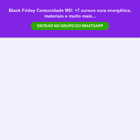
Ir
Black Friday Comunidade MD: +7 cursos cura energética,
para
materiais e muito mais...
Mai
o
ENTRAR NO GRUPO DO WHATSAPP
conteúdo
Men