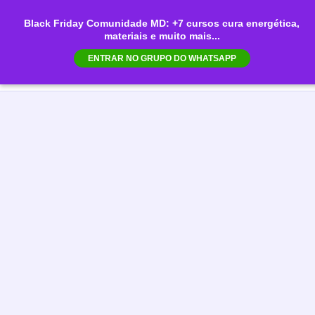
Ir
Black Friday Comunidade MD: +7 cursos cura energética,
para
materiais e muito mais...
Mai
o
ENTRAR NO GRUPO DO WHATSAPP
conteúdo
Men