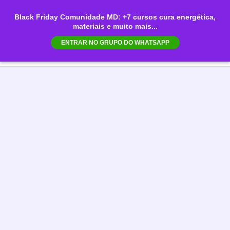
Ir
Black Friday Comunidade MD: +7 cursos cura energética,
para
materiais e muito mais...
Mai
o
ENTRAR NO GRUPO DO WHATSAPP
conteúdo
Men