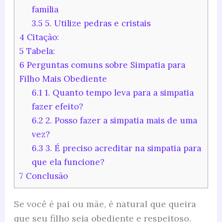
família
3.5
5. Utilize pedras e cristais
4
Citação:
5
Tabela:
6
Perguntas comuns sobre Simpatia para
Filho Mais Obediente
6.1
1. Quanto tempo leva para a simpatia
fazer efeito?
6.2
2. Posso fazer a simpatia mais de uma
vez?
6.3
3. É preciso acreditar na simpatia para
que ela funcione?
7
Conclusão
Se você é pai ou mãe, é natural que queira
que seu filho seja obediente e respeitoso.