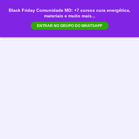
Ir
Black Friday Comunidade MD: +7 cursos cura energética,
para
materiais e muito mais...
Mai
o
ENTRAR NO GRUPO DO WHATSAPP
conteúdo
Men