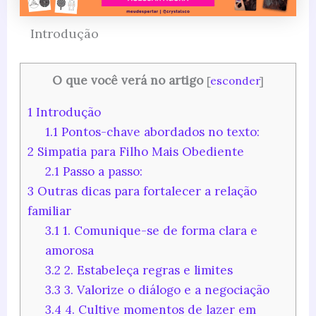
Introdução
O que você verá no artigo
[
esconder
]
1
Introdução
1.1
Pontos-chave abordados no texto:
2
Simpatia para Filho Mais Obediente
2.1
Passo a passo:
3
Outras dicas para fortalecer a relação
familiar
3.1
1. Comunique-se de forma clara e
amorosa
3.2
2. Estabeleça regras e limites
3.3
3. Valorize o diálogo e a negociação
3.4
4. Cultive momentos de lazer em