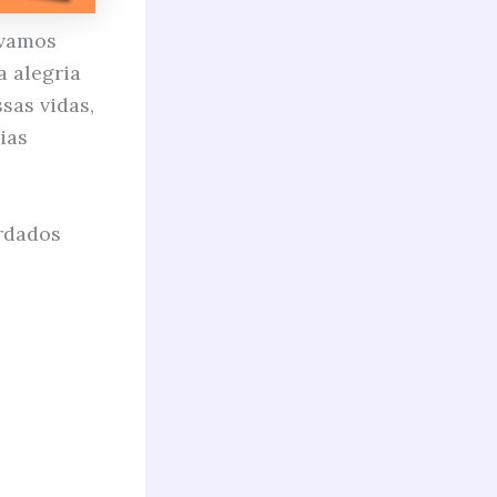
 vamos
a alegria
sas vidas,
ias
ordados