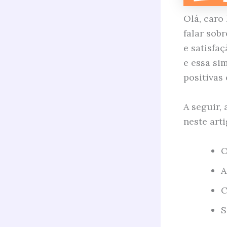
Olá, caro
falar sob
e satisfa
e essa si
positivas 
A seguir,
neste arti
O
A
C
S