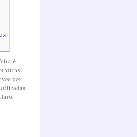
LIZ
eliz, é
práticas
ivos por
utilizadas
claro,