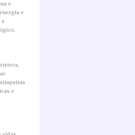
ena e
 energia e
 a
ógico,
isteza,
ar
 simpatias
ivas e
 vidas,