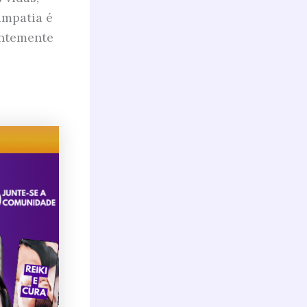
impatia é
entemente