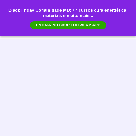
Ir
Black Friday Comunidade MD: +7 cursos cura energética,
para
materiais e muito mais...
Mai
o
ENTRAR NO GRUPO DO WHATSAPP
conteúdo
Men