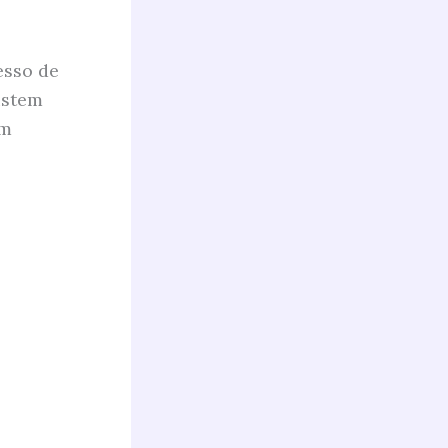
esso de
istem
um