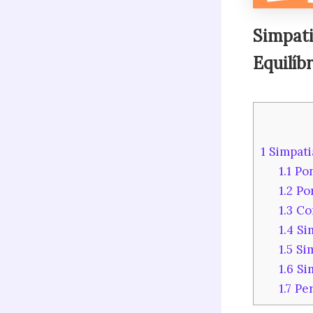
Simpati
Equilíbr
1
Simpatia
1.1
Pon
1.2
Por
1.3
Com
1.4
Sim
1.5
Sim
1.6
Sim
1.7
Per