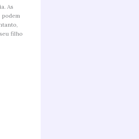
a. As
o podem
ntanto,
seu filho