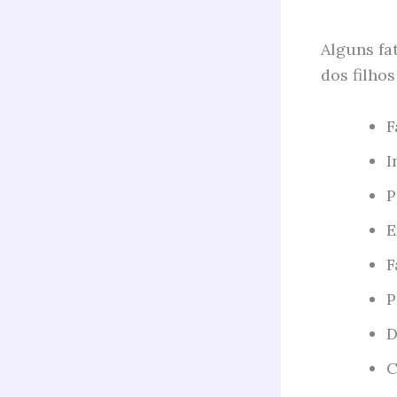
Alguns fa
dos filho
F
I
P
E
F
P
D
C