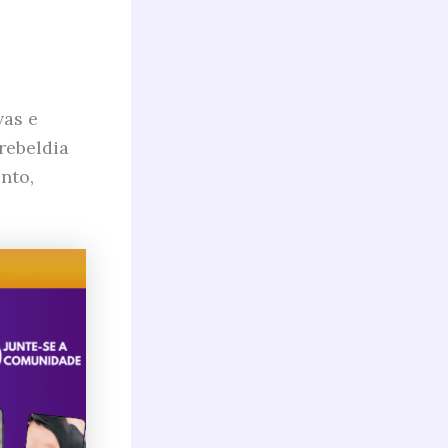
vas e
rebeldia
nto,