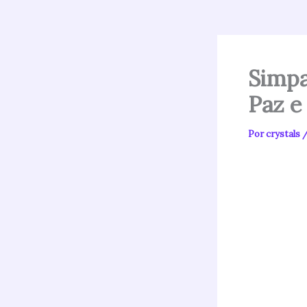
Simpa
Paz e 
Por
crystals