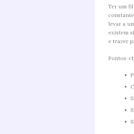
Ter um fi
constante
levar a u
existem s
e trazer p
Pontos-ch
P
C
S
S
S