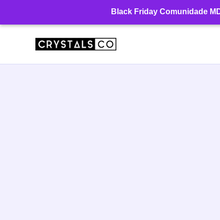
Ir
Black Friday Comunidade MD: 
para
o
conteúdo