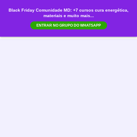
Ir
Black Friday Comunidade MD: +7 cursos cura energética,
para
materiais e muito mais...
Mai
o
ENTRAR NO GRUPO DO WHATSAPP
conteúdo
Men