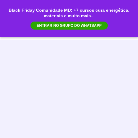
Ir
Black Friday Comunidade MD: +7 cursos cura energética,
para
materiais e muito mais...
Mai
o
ENTRAR NO GRUPO DO WHATSAPP
conteúdo
Men