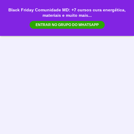
Ir
Black Friday Comunidade MD: +7 cursos cura energética,
para
materiais e muito mais...
Mai
o
ENTRAR NO GRUPO DO WHATSAPP
conteúdo
Men