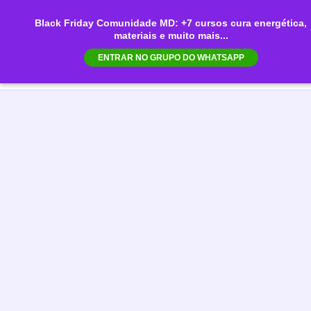
Ir
Black Friday Comunidade MD: +7 cursos cura energética,
para
materiais e muito mais...
Mai
o
ENTRAR NO GRUPO DO WHATSAPP
conteúdo
Men