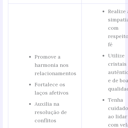
Realize 
simpati
com
respeito
fé
Utilize
Promove a
cristais
harmonia nos
autênti
relacionamentos
e de bo
Fortalece os
qualida
laços afetivos
Tenha
Auxilia na
cuidad
resolução de
ao lidar
conflitos
com vel