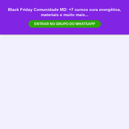
Ir
Black Friday Comunidade MD: +7 cursos cura energética,
para
materiais e muito mais...
Mai
o
ENTRAR NO GRUPO DO WHATSAPP
conteúdo
Men