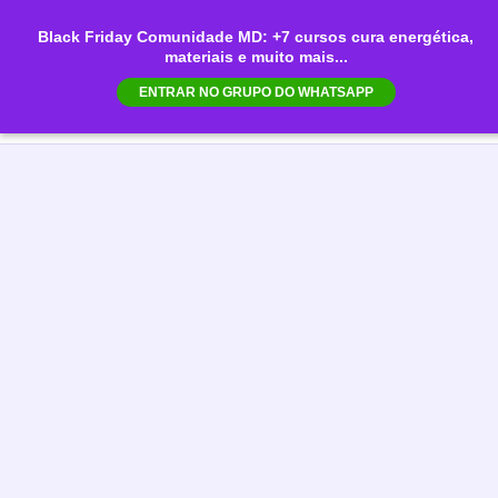
Ir
Black Friday Comunidade MD: +7 cursos cura energética,
para
materiais e muito mais...
Mai
o
ENTRAR NO GRUPO DO WHATSAPP
conteúdo
Men