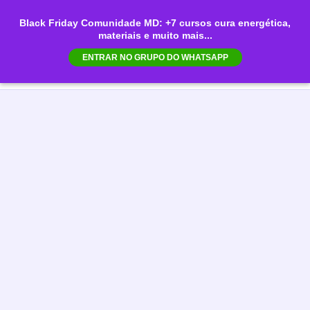
Ir
Black Friday Comunidade MD: +7 cursos cura energética,
para
materiais e muito mais...
Mai
o
ENTRAR NO GRUPO DO WHATSAPP
conteúdo
Men