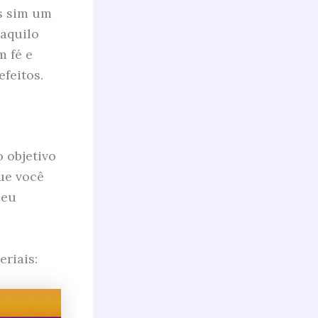
as sim um
 aquilo
 fé e
efeitos.
 objetivo
ue você
seu
eriais: