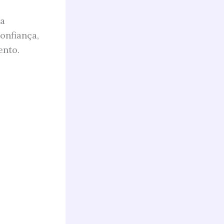
ra
onfiança,
ento.