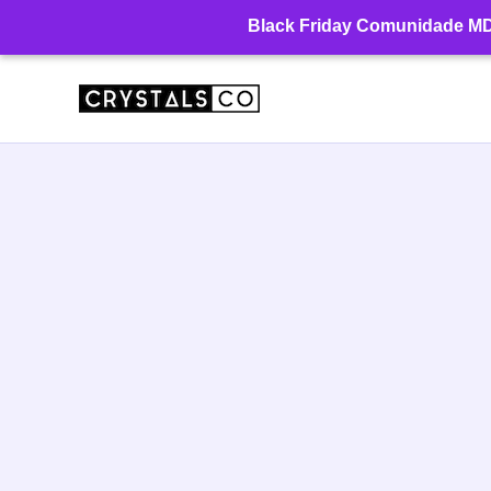
Ir
Black Friday Comunidade MD: 
para
o
conteúdo