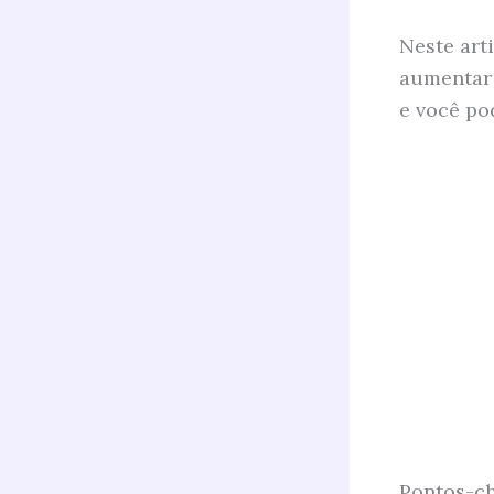
Neste art
aumentar 
e você po
Pontos-ch