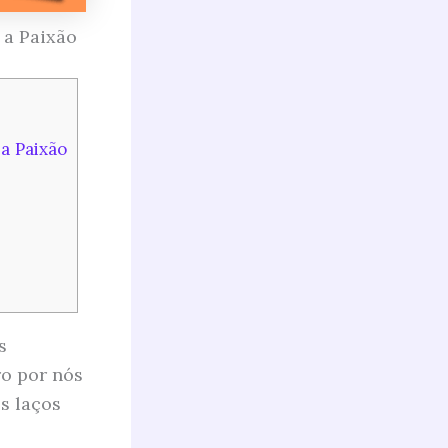
 a Paixão
a Paixão
s
ro por nós
s laços