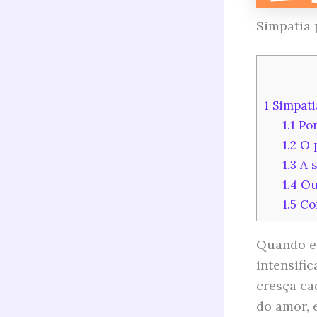
Simpatia 
1
Simpati
1.1
Pon
1.2
O p
1.3
A s
1.4
Out
1.5
Co
Quando e
intensifi
cresça ca
do amor, 