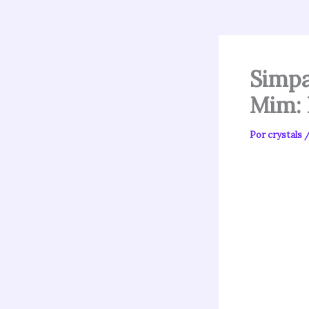
Simpa
Mim: 
Por
crystals