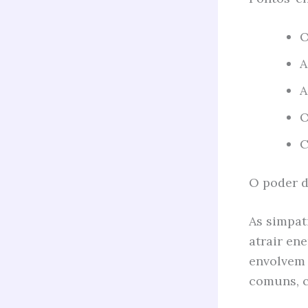
O
A
A
O
C
O poder d
As simpat
atrair en
envolvem 
comuns, c