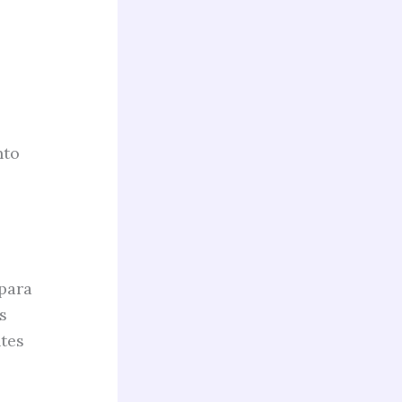
nto
 para
s
tes