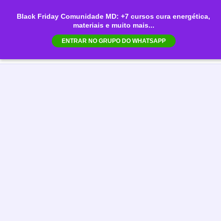
Ir
Black Friday Comunidade MD: +7 cursos cura energética,
para
materiais e muito mais...
Mai
o
ENTRAR NO GRUPO DO WHATSAPP
conteúdo
Men