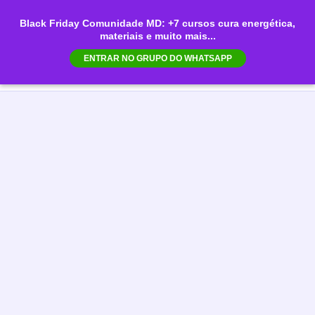
Ir
Black Friday Comunidade MD: +7 cursos cura energética,
para
materiais e muito mais...
Mai
o
ENTRAR NO GRUPO DO WHATSAPP
conteúdo
Men