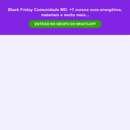
Ir
Black Friday Comunidade MD: +7 cursos cura energética,
para
materiais e muito mais...
Mai
o
ENTRAR NO GRUPO DO WHATSAPP
conteúdo
Men