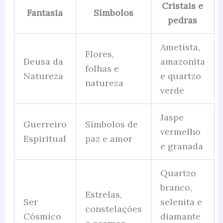
Cristais e
Fantasia
Símbolos
pedras
Ametista,
Flores,
Deusa da
amazonita
folhas e
Natureza
e quartzo
natureza
verde
Jaspe
Guerreiro
Símbolos de
vermelho
Espiritual
paz e amor
e granada
Quartzo
branco,
Estrelas,
Ser
selenita e
constelações
Cósmico
diamante