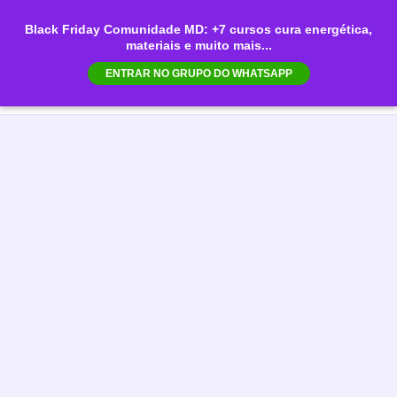
Ir
Black Friday Comunidade MD: +7 cursos cura energética,
para
materiais e muito mais...
Mai
o
ENTRAR NO GRUPO DO WHATSAPP
conteúdo
Men