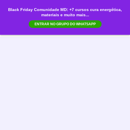
Ir
Black Friday Comunidade MD: +7 cursos cura energética,
para
materiais e muito mais...
Mai
o
ENTRAR NO GRUPO DO WHATSAPP
conteúdo
Men