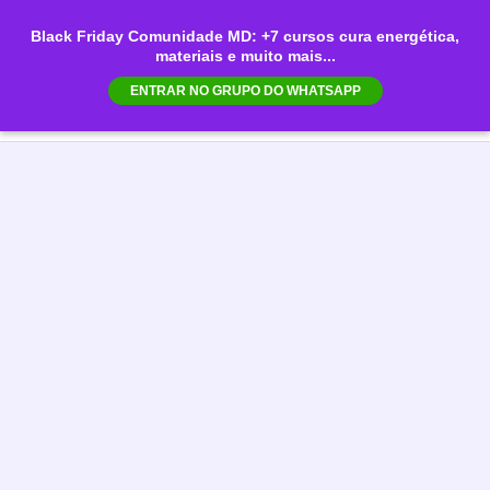
Ir
Black Friday Comunidade MD: +7 cursos cura energética,
para
materiais e muito mais...
Mai
o
ENTRAR NO GRUPO DO WHATSAPP
conteúdo
Men