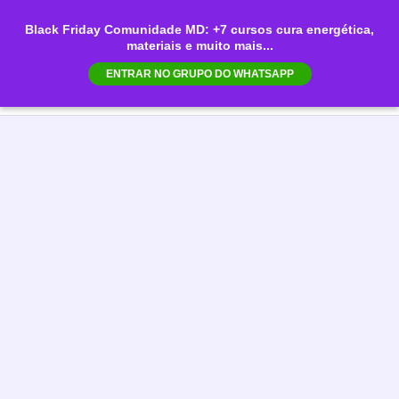
Ir
Black Friday Comunidade MD: +7 cursos cura energética,
para
materiais e muito mais...
Mai
o
ENTRAR NO GRUPO DO WHATSAPP
conteúdo
Men