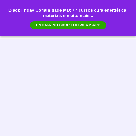
Ir
Black Friday Comunidade MD: +7 cursos cura energética,
para
materiais e muito mais...
Mai
o
ENTRAR NO GRUPO DO WHATSAPP
conteúdo
Men