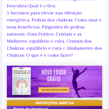
Descubra Qual é o Seu
,
5 Incensos para elevar sua vibração
energética
,
Pedras dos chakras: Como usar e
seus benefícios
,
Pingentes de pedras
naturais: Guia Prático
,
Cristais e as
Mulheres: equilíbrio e cura
,
Cristais dos
Chakras: equilíbrio e cura
e
Alinhamento dos
Chakras: O que é e como fazer?