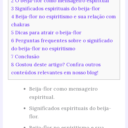
2
O beija-flor como mensageiro espiritual
3
Significados espirituais do beija-flor
4
Beija-flor no espiritismo e sua relação com
chakras
5
Dicas para atrair o beija-flor
6
Perguntas frequentes sobre o significado
do beija-flor no espiritismo
7
Conclusão
8
Gostou deste artigo? Confira outros
conteúdos relevantes em nosso blog!
Beija-flor como mensageiro
espiritual.
Significados espirituais do beija-
flor.
Beija-flor no espiritismo e sua