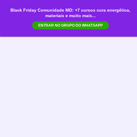
Ir
Black Friday Comunidade MD: +7 cursos cura energética,
para
materiais e muito mais...
Mai
o
ENTRAR NO GRUPO DO WHATSAPP
conteúdo
Men