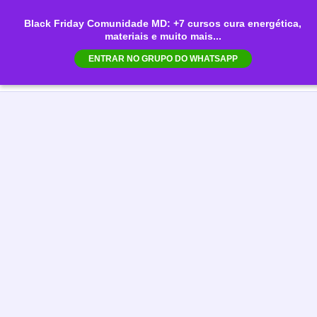
Ir
Black Friday Comunidade MD: +7 cursos cura energética,
para
materiais e muito mais...
Mai
o
ENTRAR NO GRUPO DO WHATSAPP
conteúdo
Men