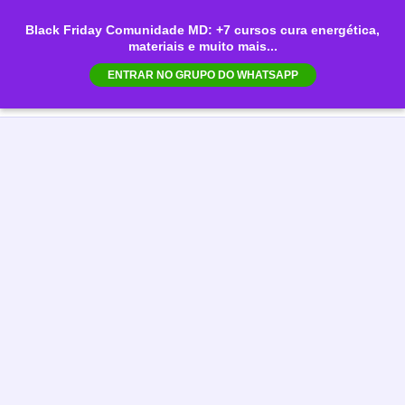
Ir
Black Friday Comunidade MD: +7 cursos cura energética,
para
materiais e muito mais...
Mai
o
ENTRAR NO GRUPO DO WHATSAPP
conteúdo
Men