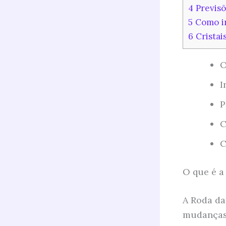
4
Previsõ
5
Como in
6
Cristai
O
I
P
C
C
O que é a
A Roda da
mudanças 