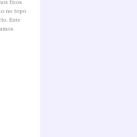
nos fixos
to no topo
lo. Este
tamos