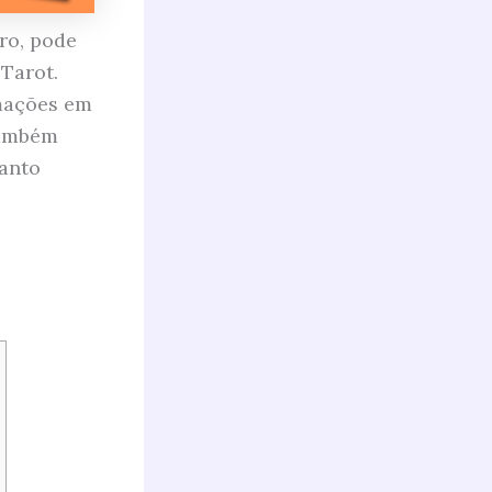
ro, pode
 Tarot.
mações em
também
uanto