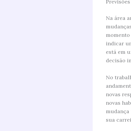
Previsões
Na área a
mudanças 
momento d
indicar u
está em u
decisão i
No trabal
andamento
novas res
novas hab
mudança p
sua carrei