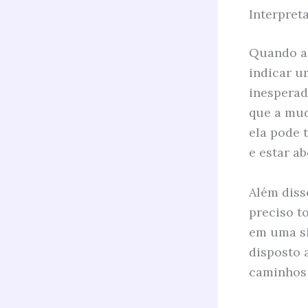
Interpret
Quando a 
indicar u
inesperad
que a mud
ela pode 
e estar a
Além diss
preciso t
em uma si
disposto 
caminhos 