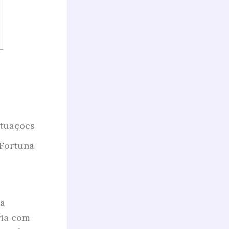
ituações
 Fortuna
ta
ria com