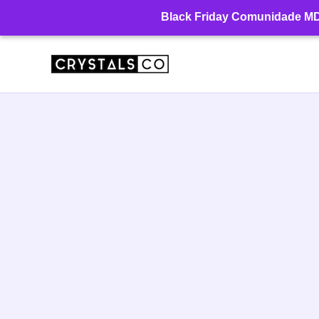
Ir
Black Friday Comunidade MD: 
para
o
conteúdo