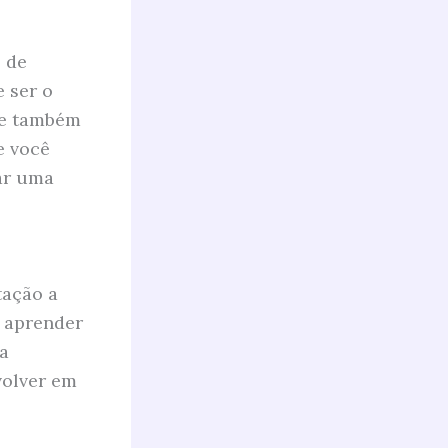
 de
 ser o
de também
e você
ar uma
tação a
a aprender
 a
volver em