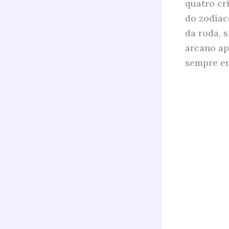
quatro cr
do zodíac
da roda, s
arcano ap
sempre e