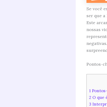
Se você e
ser que a
Este arca
nossas vi
represent
negativas
surpreend
Pontos-ch
1
Pontos-
2
O que é
3
Interpr