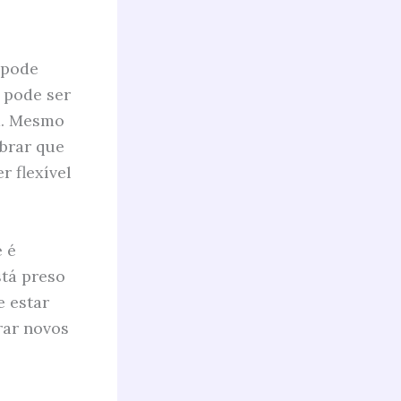
 pode
 pode ser
a. Mesmo
brar que
r flexível
 é
tá preso
e estar
rar novos