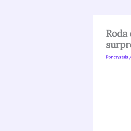
Roda 
surpr
Por
crystals