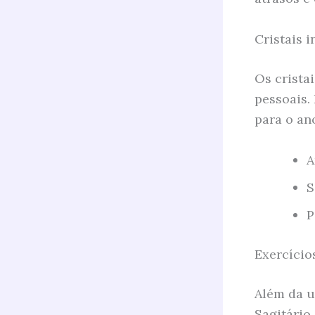
Cristais 
Os crista
pessoais.
para o an
A
S
P
Exercício
Além da u
Sagitário