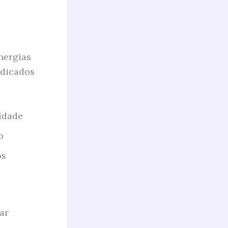
nergias
ndicados
vidade
o
os
ar