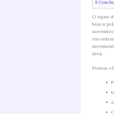
9
Conclu
O signo d
busca pel
novembro 
encontrar
movimento
área.
Pontos-ch
P
I
A
C