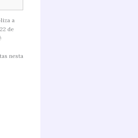
liza a
 22 de
ê
tas nesta