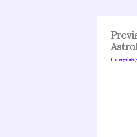
Previ
Astro
Por
crystals