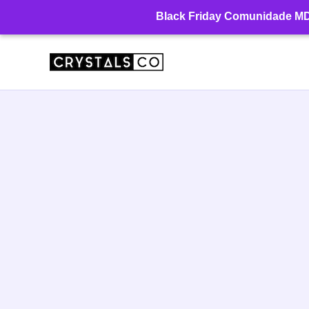
Ir
Black Friday Comunidade MD: 
para
o
conteúdo