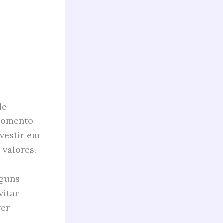
de
 momento
nvestir em
 valores.
lguns
vitar
ver