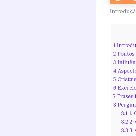
Introduç
1
Introdu
2
Pontos-
3
Influên
4
Aspecto
5
Cristais
6
Exercíc
7
Frases 
8
Pergunt
8.1
1. 
8.2
2. 
8.3
3. 