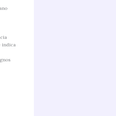
 ano
ncia
 indica
ignos