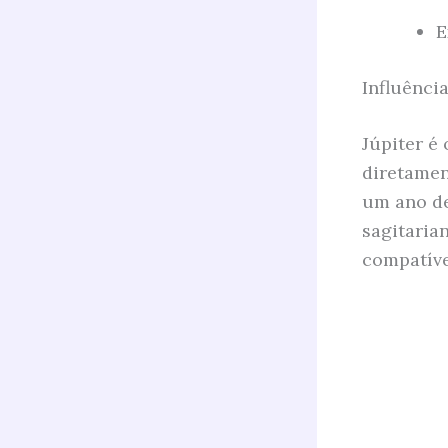
E
Influênci
Júpiter é
diretamen
um ano de
sagitaria
compatíve