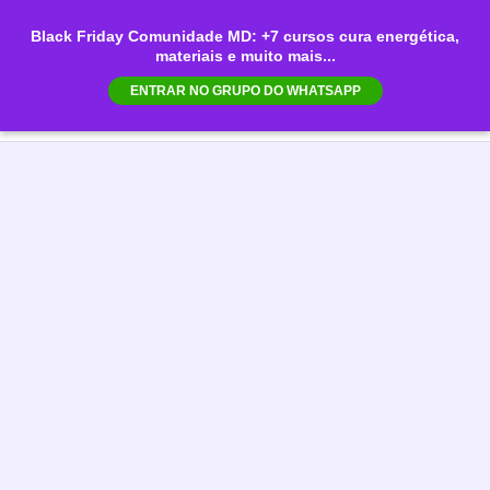
Ir
Black Friday Comunidade MD: +7 cursos cura energética,
para
materiais e muito mais...
Mai
o
ENTRAR NO GRUPO DO WHATSAPP
conteúdo
Men