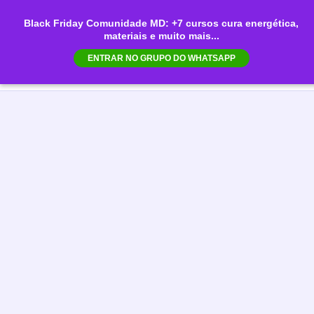
Ir
Black Friday Comunidade MD: +7 cursos cura energética,
para
materiais e muito mais...
Mai
o
ENTRAR NO GRUPO DO WHATSAPP
conteúdo
Men