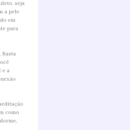
leto, seja
m a pele
lido em
te para
 Basta
você
 e a
onexão
meditação
sim como
 dorme,