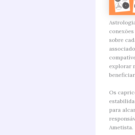
Astrologi
conexões 
sobre cad
associado
compatíve
explorar 
beneficia
Os capric
estabili
para alca
responsáv
Ametista.