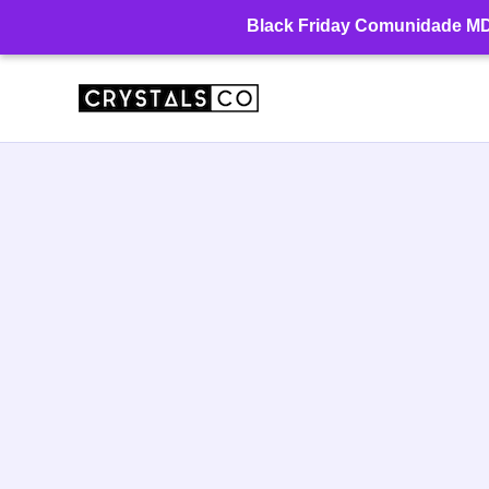
Ir
Black Friday Comunidade MD: 
para
o
conteúdo