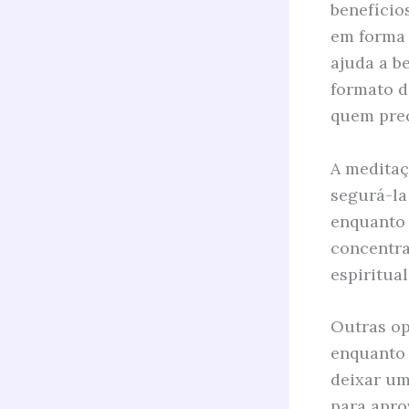
benefício
em forma 
ajuda a b
formato d
quem prec
A meditaç
segurá-la
enquanto 
concentr
espiritual
Outras op
enquanto 
deixar um
para apro