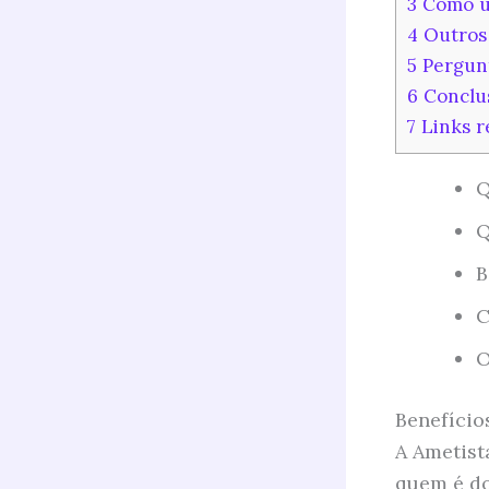
3
Como ut
4
Outros 
5
Pergunt
6
Conclu
7
Links r
Q
Q
B
C
O
Benefício
A Ametist
quem é do