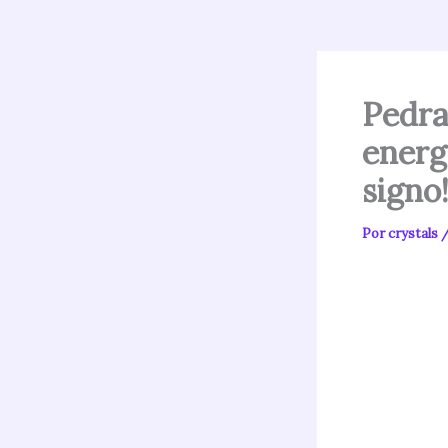
Pedra
energ
signo
Por
crystals