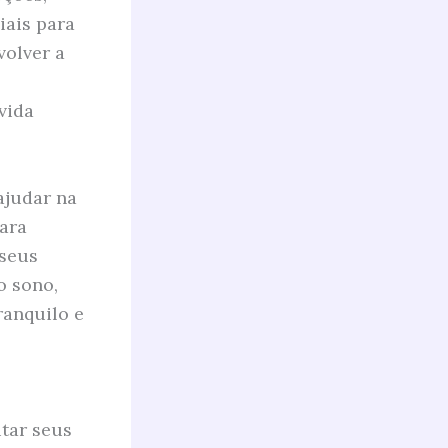
iais para
volver a
s
vida
ajudar na
ara
 seus
o sono,
anquilo e
itar seus