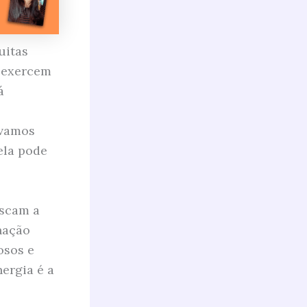
uitas
s exercem
á
 vamos
ela pode
uscam a
nação
osos e
nergia é a