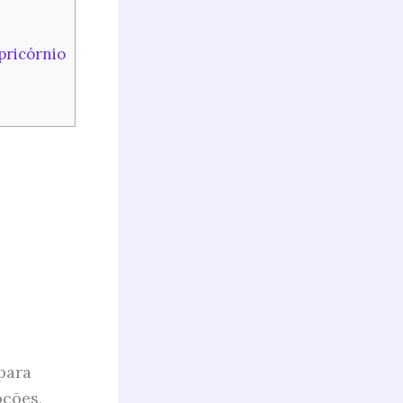
pricórnio
para
oções,