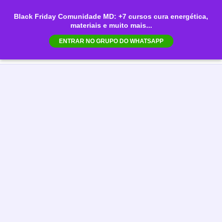
Ir
Black Friday Comunidade MD: +7 cursos cura energética,
para
materiais e muito mais...
Mai
o
ENTRAR NO GRUPO DO WHATSAPP
conteúdo
Men