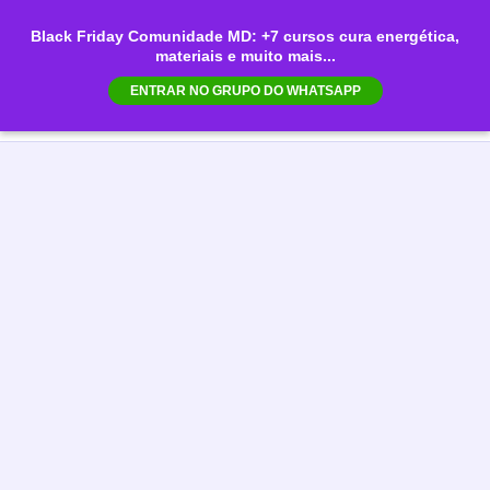
Ir
Black Friday Comunidade MD: +7 cursos cura energética,
para
materiais e muito mais...
Mai
o
ENTRAR NO GRUPO DO WHATSAPP
conteúdo
Men