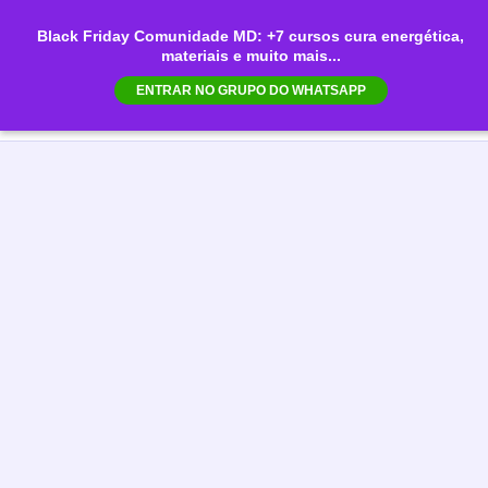
Ir
Black Friday Comunidade MD: +7 cursos cura energética,
para
materiais e muito mais...
Mai
o
ENTRAR NO GRUPO DO WHATSAPP
conteúdo
Men