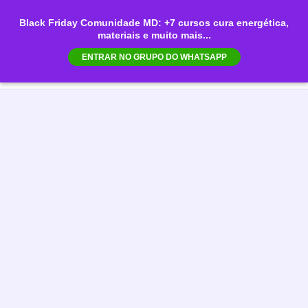
Ir
Black Friday Comunidade MD: +7 cursos cura energética,
para
materiais e muito mais...
Mai
o
ENTRAR NO GRUPO DO WHATSAPP
conteúdo
Men