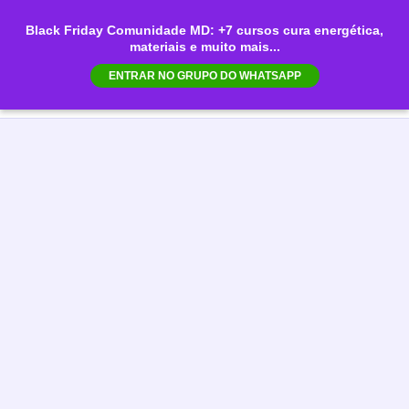
Ir
Black Friday Comunidade MD: +7 cursos cura energética,
para
materiais e muito mais...
Mai
o
ENTRAR NO GRUPO DO WHATSAPP
conteúdo
Men