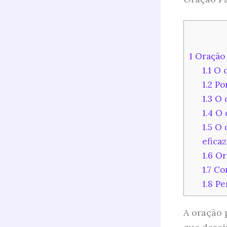
1
Oração 
1.1
O q
1.2
Pon
1.3
O q
1.4
O q
1.5
O q
eficaz
1.6
Ora
1.7
Con
1.8
Per
A oração 