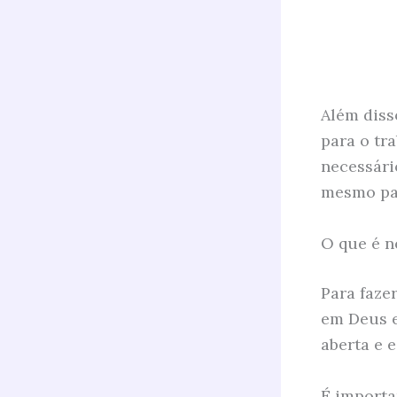
Além diss
para o tra
necessário
mesmo par
O que é n
Para fazer
em Deus e
aberta e 
É importa