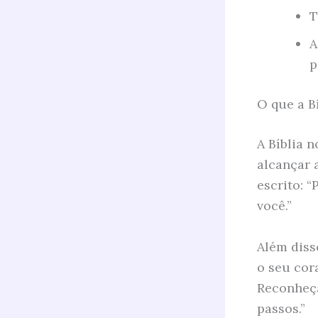
T
A
p
O que a B
A Bíblia 
alcançar a
escrito: “
você.”
Além diss
o seu cor
Reconheça
passos.”