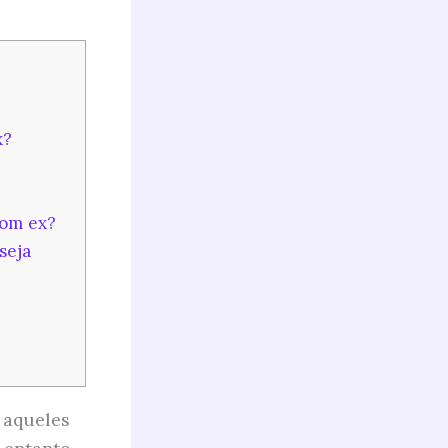
x?
com ex?
seja
 aqueles