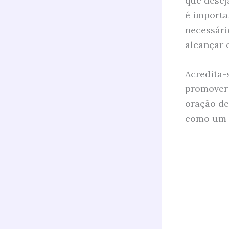
que desej
é importa
necessári
alcançar 
Acredita-
promover 
oração de
como um t