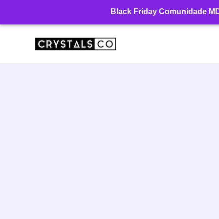
Ir
Black Friday Comunidade MD: 
para
o
conteúdo