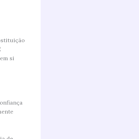
stituição
É
 em si
confiança
mente
ia de