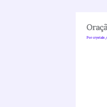
Oraçã
Por
crystals