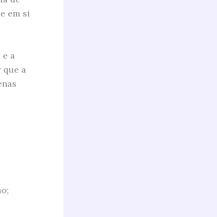
e em si
 e a
 que a
enas
o;