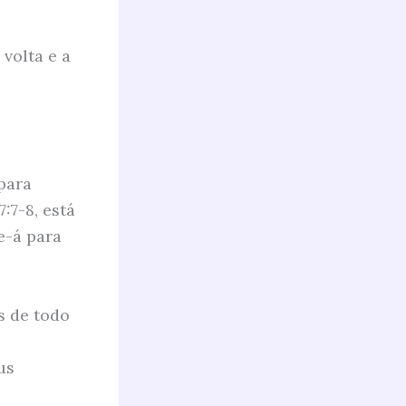
volta e a
para
:7-8, está
se-á para
s de todo
us