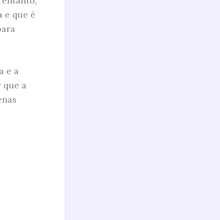
 entanto,
 e que é
para
a e a
 que a
enas