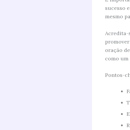
sucesso e
mesmo par
Acredita-
promover 
oração de
como um t
Pontos-ch
F
T
E
R