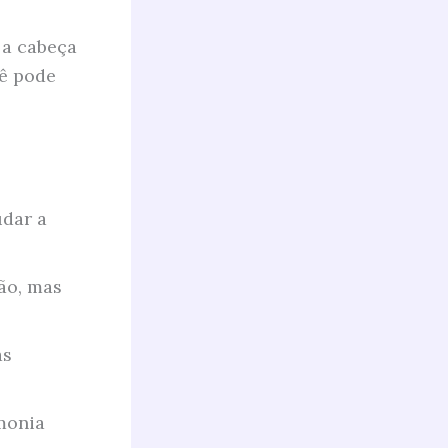
 a cabeça
cê pode
udar a
ão, mas
as
monia