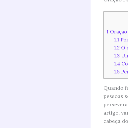
1
Oração 
1.1
Pon
1.2
O q
1.3
Uma
1.4
Co
1.5
Per
Quando fa
pessoas s
persevera
artigo, v
cabeça do