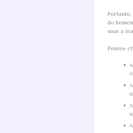
Portanto,
do homem,
usar a or
Pontos-ch
A
v
A
s
A
s
A