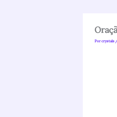
Oraçã
Por
crystals