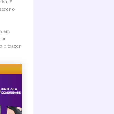
nho. É
uerer o
da em
e a
o e trazer