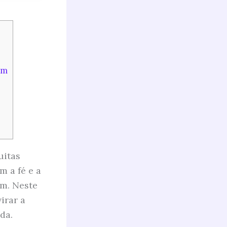
em
uitas
m a fé e a
ém. Neste
irar a
da.