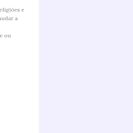
eligiões e
mudar a
le ou