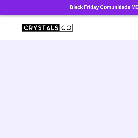
Ir
Black Friday Comunidade MD: 
para
o
conteúdo