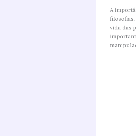
A importâ
filosofia
vida das p
important
manipulaç