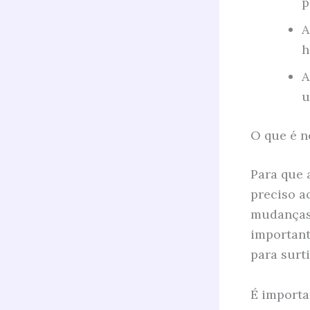
p
A
h
A
u
O que é n
Para que a
preciso a
mudanças 
important
para surti
É importa