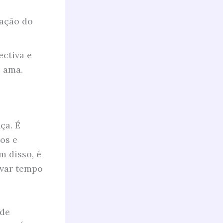
ração do
ectiva e
 ama.
ça. É
os e
m disso, é
evar tempo
 de