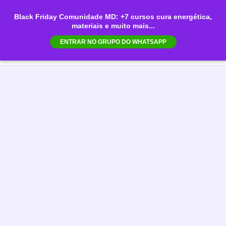
Ir
Black Friday Comunidade MD: +7 cursos cura energética,
para
materiais e muito mais...
Mai
o
ENTRAR NO GRUPO DO WHATSAPP
conteúdo
Men