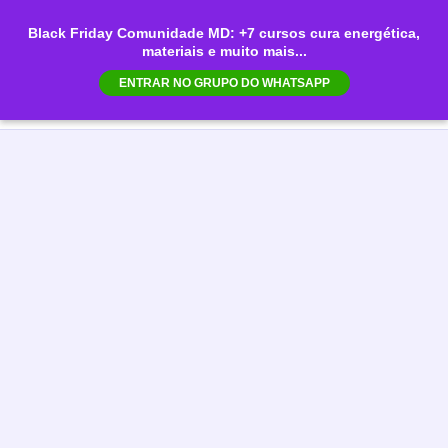
Ir
Black Friday Comunidade MD: +7 cursos cura energética,
para
materiais e muito mais...
Mai
o
ENTRAR NO GRUPO DO WHATSAPP
conteúdo
Men