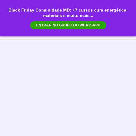
Ir
Black Friday Comunidade MD: +7 cursos cura energética,
para
materiais e muito mais...
Mai
o
ENTRAR NO GRUPO DO WHATSAPP
conteúdo
Men