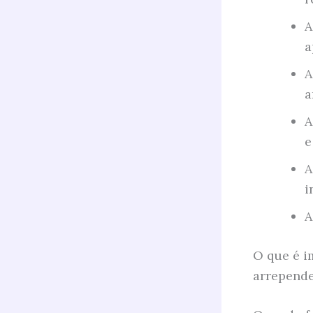
A
a
A
a
A
e
A
i
A
O que é i
arrepend