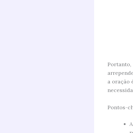
Portanto,
arrepende
a oração 
necessida
Pontos-ch
A
r