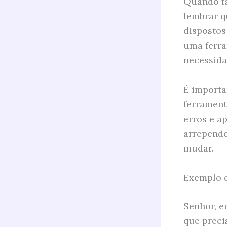
Quando fa
lembrar q
dispostos
uma ferra
necessida
É importa
ferrament
erros e a
arrepende
mudar.
Exemplo d
Senhor, e
que preci