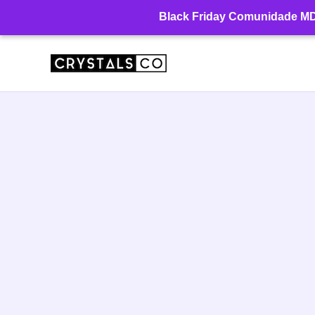
Ir
Black Friday Comunidade MD: 
para
o
conteúdo