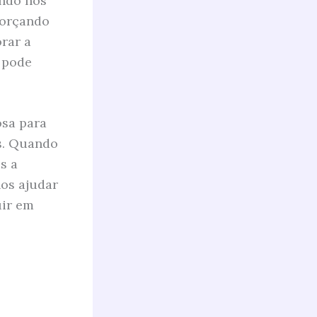
ando nos
forçando
rar a
 pode
osa para
es. Quando
s a
nos ajudar
uir em