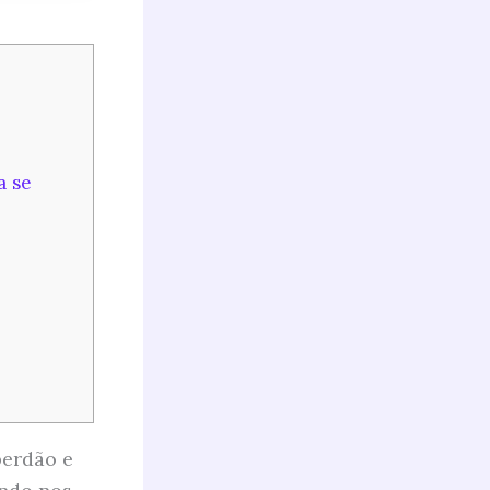
a se
perdão e