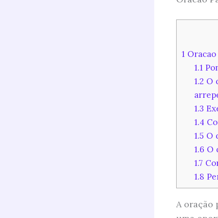
1
Oracao 
1.1
Pon
1.2
O q
arrep
1.3
Exe
1.4
Co
1.5
O q
1.6
O q
1.7
Con
1.8
Per
A oração 