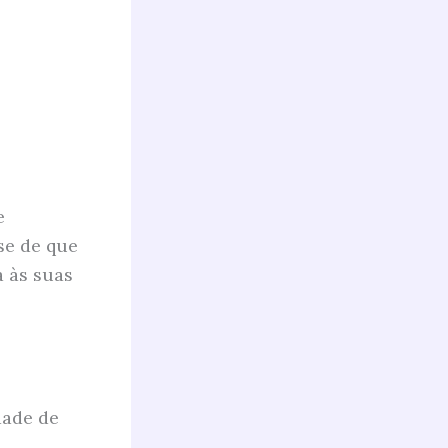
e
se de que
a às suas
dade de