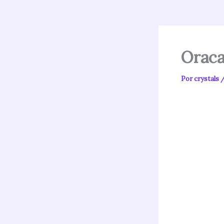
Oraca
Por
crystals