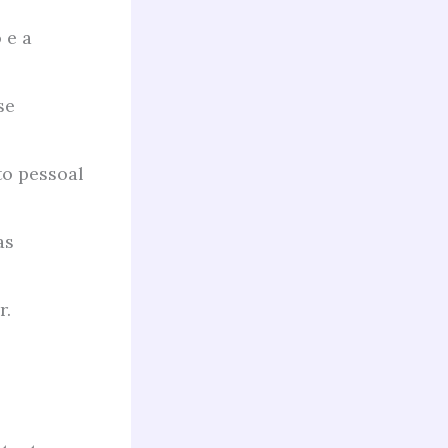
 e a
se
to pessoal
as
r.