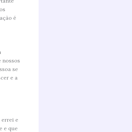
rtante
os
ração é
a
e nossos
ssoa se
cer e a
errei e
e e que