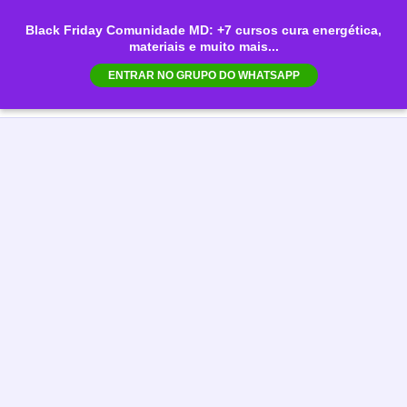
Ir
Black Friday Comunidade MD: +7 cursos cura energética,
para
materiais e muito mais...
Mai
o
ENTRAR NO GRUPO DO WHATSAPP
conteúdo
Men