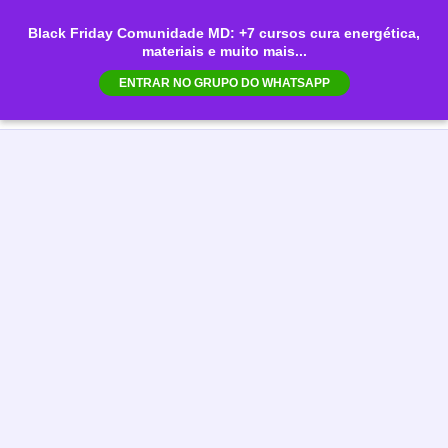
Ir
Black Friday Comunidade MD: +7 cursos cura energética,
para
materiais e muito mais...
Mai
o
ENTRAR NO GRUPO DO WHATSAPP
conteúdo
Men