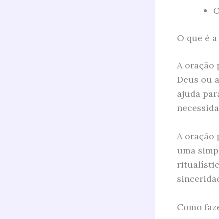
O
O que é a
A oração 
Deus ou a
ajuda par
necessid
A oração 
uma simpl
ritualíst
sincerida
Como faze