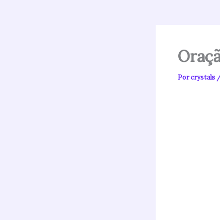
Oraçã
Por
crystals