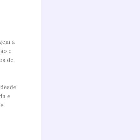
igem a
ção e
os de
, desde
da e
 e