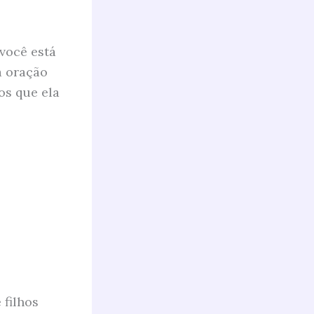
você está
a oração
ios que ela
 filhos