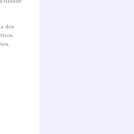
ficuldade
da dos
tivos.
hos,