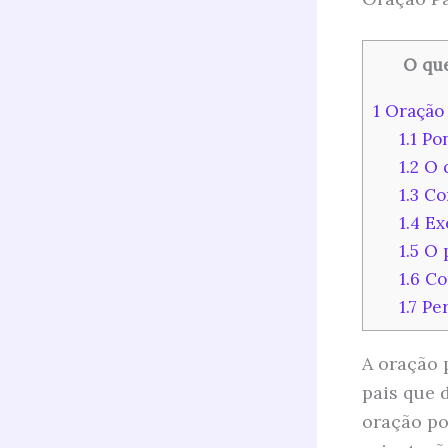
O que
1
Oração 
1.1
Pon
1.2
O q
1.3
Com
1.4
Exe
1.5
O p
1.6
Co
1.7
Per
A oração 
pais que 
oração po