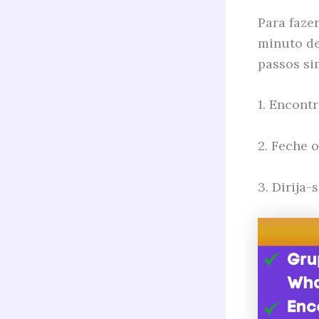
Para faze
minuto de
passos si
1. Encont
2. Feche 
3. Dirija