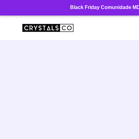
Ir
Black Friday Comunidade MD: 
para
o
conteúdo