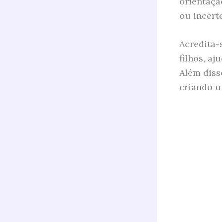
orientaçã
ou incert
Acredita-
filhos, a
Além disso
criando u