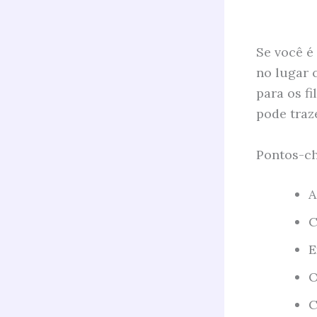
Se você é
no lugar 
para os fi
pode traze
Pontos-ch
A
C
E
O
C