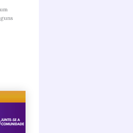
 um
lguns