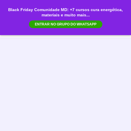
Ir
Black Friday Comunidade MD: +7 cursos cura energética,
para
materiais e muito mais...
Mai
o
ENTRAR NO GRUPO DO WHATSAPP
conteúdo
Men