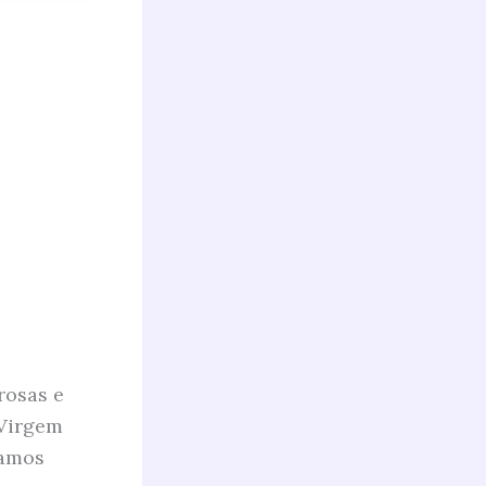
rosas e
 Virgem
vamos