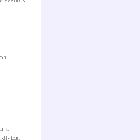
s eventos
ima
ar a
 divina.