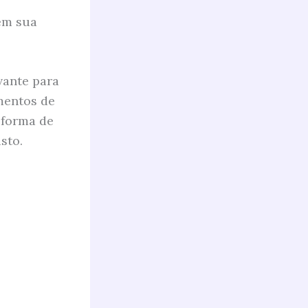
em sua
vante para
mentos de
 forma de
sto.