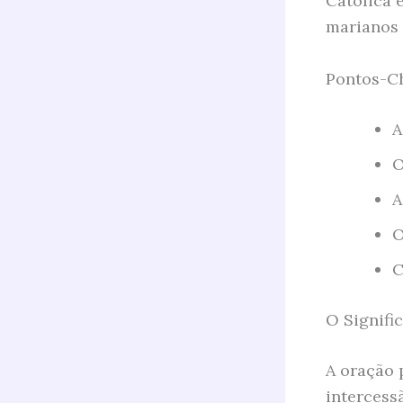
Católica 
marianos 
Pontos-Ch
A
O
A
O
C
O Signifi
A oração 
intercess