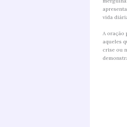
mergulhar
apresenta
vida diári
A oração 
aqueles q
crise ou 
demonstra