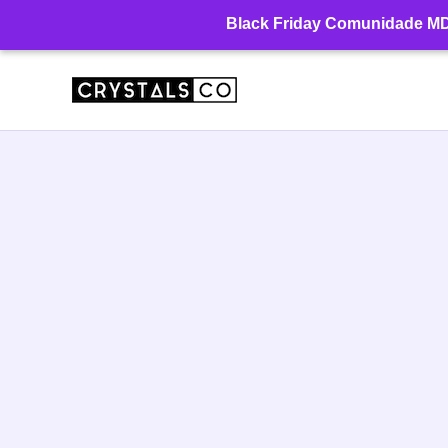
Ir
Black Friday Comunidade MD: 
para
o
conteúdo