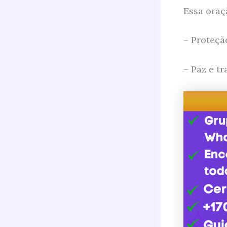
Essa oraç
– Proteçã
– Paz e t