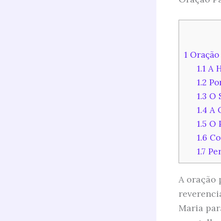
1
Oração 
1.1
A H
1.2
Pon
1.3
O S
1.4
A O
1.5
O P
1.6
Co
1.7
Per
A oração 
reverenci
Maria par