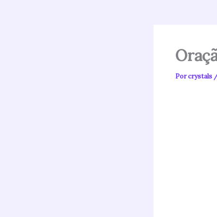
Oraçã
Por
crystals