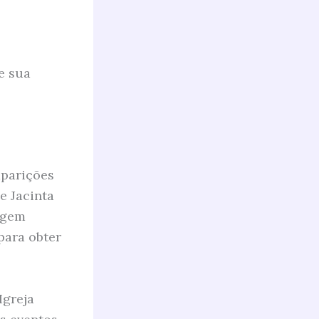
e sua
aparições
e Jacinta
irgem
para obter
Igreja