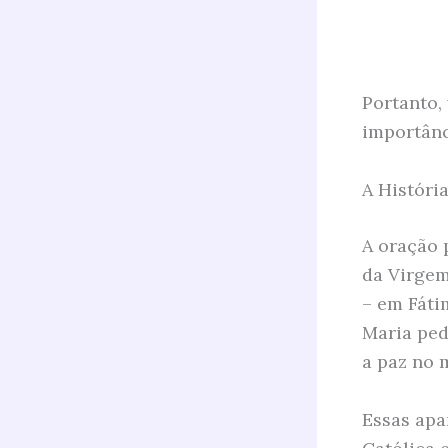
Portanto,
importânc
A Históri
A oração 
da Virgem
– em Fáti
Maria ped
a paz no 
Essas apa