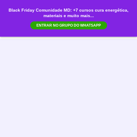
Ir
Black Friday Comunidade MD: +7 cursos cura energética,
para
materiais e muito mais...
Mai
o
ENTRAR NO GRUPO DO WHATSAPP
conteúdo
Men